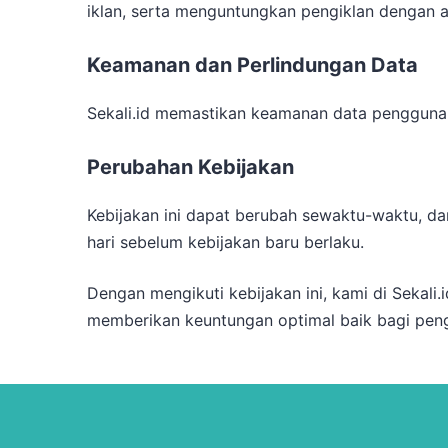
iklan, serta menguntungkan pengiklan dengan au
Keamanan dan Perlindungan Data
Sekali.id memastikan keamanan data pengguna me
Perubahan Kebijakan
Kebijakan ini dapat berubah sewaktu-waktu, da
hari sebelum kebijakan baru berlaku.
Dengan mengikuti kebijakan ini, kami di Sekali
memberikan keuntungan optimal baik bagi peng