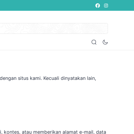
engan situs kami. Kecuali dinyatakan lain,
i, kontes, atau memberikan alamat e-mail, data