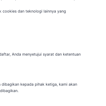
k cookies dan teknologi lainnya yang
aftar, Anda menyetujui syarat dan ketentuan
 dibagikan kepada pihak ketiga, kami akan
 dibagikan.