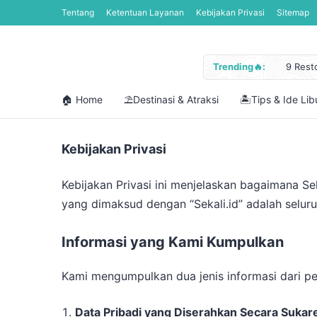
Tentang
Ketentuan Layanan
Kebijakan Privasi
Sitemap
Trending🔥:
9 Rest
Jadwal
Libura
🏠 Home
⛱️Destinasi & Atraksi
🏝️Tips & Ide Li
Cara M
12 Pan
Kebijakan Privasi
Kebijakan Privasi ini menjelaskan bagaimana Se
yang dimaksud dengan “Sekali.id” adalah seluru
Informasi yang Kami Kumpulkan
Kami mengumpulkan dua jenis informasi dari p
Data Pribadi yang Diserahkan Secara Sukar