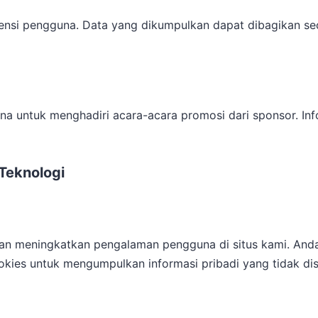
nsi pengguna. Data yang dikumpulkan dapat dibagikan sec
 untuk menghadiri acara-acara promosi dari sponsor. Info
Teknologi
n meningkatkan pengalaman pengguna di situs kami. Anda 
kies untuk mengumpulkan informasi pribadi yang tidak dis