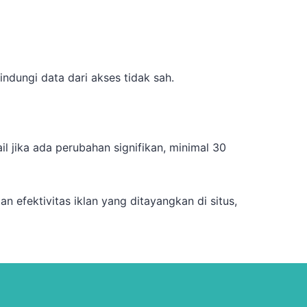
ndungi data dari akses tidak sah.
l jika ada perubahan signifikan, minimal 30
 efektivitas iklan yang ditayangkan di situs,