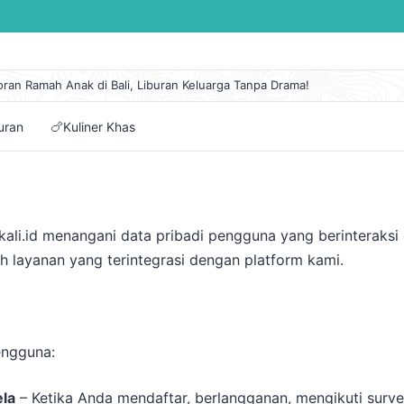
oran Ramah Anak di Bali, Liburan Keluarga Tanpa Drama!
 Lengkap Kapal Pelni KM Sirimau Maret 2026
n Eksotis di Pantai Cipanarikan, Permata Tersembunyi Ujung Genteng
buran
🍗Kuliner Khas
embuat Itinerary Perjalanan Mudah dan Pilihan Aplikasinya
tai di Jawa Tengah dengan Panorama Alam Terindah
kali.id menangani data pribadi pengguna yang berinteraksi d
h layanan yang terintegrasi dengan platform kami.
engguna:
ela
– Ketika Anda mendaftar, berlangganan, mengikuti surve