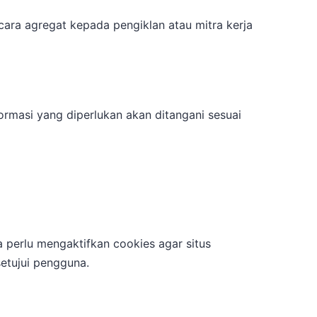
ara agregat kepada pengiklan atau mitra kerja
rmasi yang diperlukan akan ditangani sesuai
perlu mengaktifkan cookies agar situs
etujui pengguna.