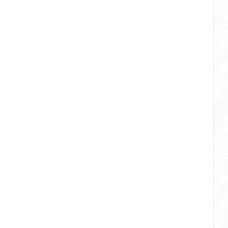
ang mewah di hotel
]