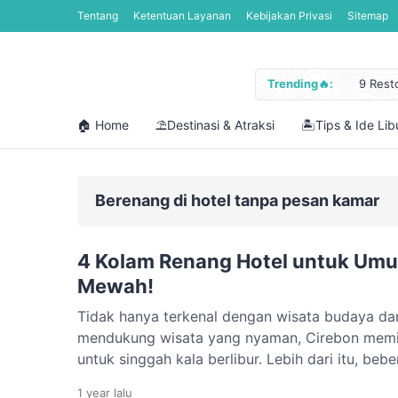
Tentang
Ketentuan Layanan
Kebijakan Privasi
Sitemap
Trending🔥:
9 Rest
Jadwal
Libura
🏠 Home
⛱️Destinasi & Atraksi
🏝️Tips & Ide Li
Cara M
12 Pan
Berenang di hotel tanpa pesan kamar
4 Kolam Renang Hotel untuk Umu
Mewah!
Tidak hanya terkenal dengan wisata budaya dan
mendukung wisata yang nyaman, Cirebon memil
untuk singgah kala berlibur. Lebih dari itu, bebe
kolam renang hotel yang dibuka untuk umum, s
1 year
lalu