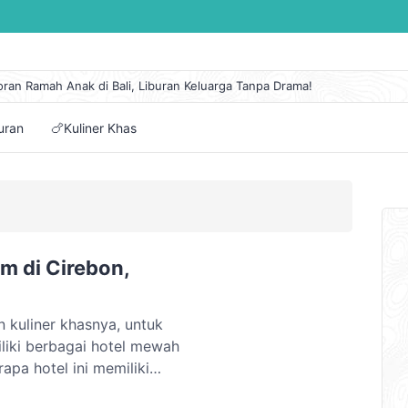
oran Ramah Anak di Bali, Liburan Keluarga Tanpa Drama!
 Lengkap Kapal Pelni KM Sirimau Maret 2026
n Eksotis di Pantai Cipanarikan, Permata Tersembunyi Ujung Genteng
buran
🍗Kuliner Khas
embuat Itinerary Perjalanan Mudah dan Pilihan Aplikasinya
tai di Jawa Tengah dengan Panorama Alam Terindah
m di Cirebon,
 kuliner khasnya, untuk
iki berbagai hotel mewah
rapa hotel ini memiliki
ehingga Anda tidak perlu