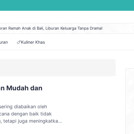
oran Ramah Anak di Bali, Liburan Keluarga Tanpa Drama!
 Lengkap Kapal Pelni KM Sirimau Maret 2026
n Eksotis di Pantai Cipanarikan, Permata Tersembunyi Ujung Genteng
buran
🍗Kuliner Khas
embuat Itinerary Perjalanan Mudah dan Pilihan Aplikasinya
tai di Jawa Tengah dengan Panorama Alam Terindah
nan Mudah dan
sering diabaikan oleh
cana dengan baik tidak
 tetapi juga meningkatkan
gan adanya itinerary