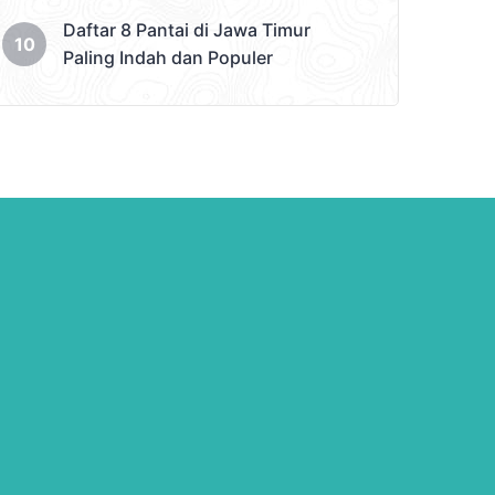
Daftar 8 Pantai di Jawa Timur
Paling Indah dan Populer