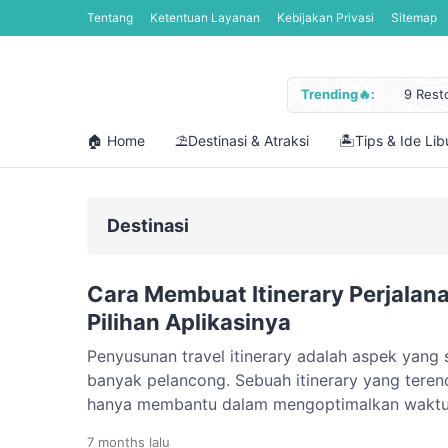
Tentang
Ketentuan Layanan
Kebijakan Privasi
Sitemap
Trending🔥:
9 Rest
Jadwal
Libura
🏠 Home
⛱️Destinasi & Atraksi
🏝️Tips & Ide Li
Cara M
12 Pan
Destinasi
Cara Membuat Itinerary Perjala
Pilihan Aplikasinya
Penyusunan travel itinerary adalah aspek yang 
banyak pelancong. Sebuah itinerary yang teren
hanya membantu dalam mengoptimalkan waktu,
pengalaman perjalanan secara keseluruhan. Den
7 months
lalu