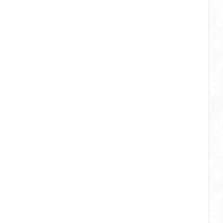
dan kebingungan yang
nerary dapat dianggap