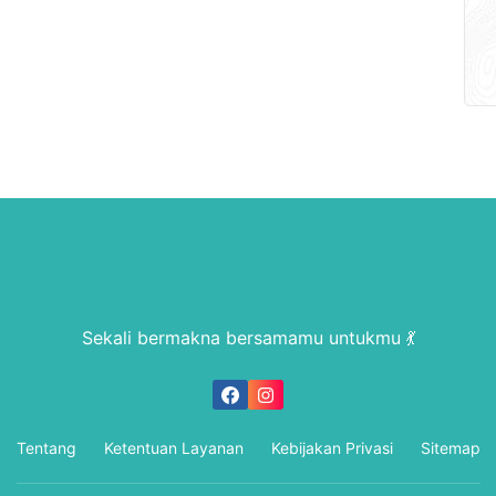
Sekali bermakna bersamamu untukmu 💃
Tentang
Ketentuan Layanan
Kebijakan Privasi
Sitemap