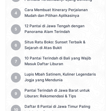
Cara Membuat Itinerary Perjalanan
Mudah dan Pilihan Aplikasinya
12 Pantai di Jawa Tengah dengan
Panorama Alam Terindah
Situs Ratu Boko: Sunset Terbaik &
Sejarah di Atas Bukit
10 Pantai Terindah di Bali yang Wajib
Masuk Daftar Liburan
Lupis Mbah Satinem, Kuliner Legendaris
Jogja yang Mendunia
Pantai Terindah di Jawa Barat untuk
Liburan: Rekomendasi & Tips
Daftar 8 Pantai di Jawa Timur Paling