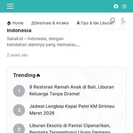
glamping
🏠 Home
⛱️Destinasi & Atraksi
🏝️Tips & Ide Liburan
🍗Kuli
Tempat Glamping Favorit Di
Indonesia
Sekali.id – Indonesia, dengan
keindahan alamnya yang memukau,
menawarkan berbagai pengalaman
2 years
lalu
wisata yang tak terlupakan. Salah satu
tren yang semakin populer di kalangan
para wisatawan dan turis dewasa
adalah glamping, atau ‘glamorous
Trending🔥
camping‘. Bagi mereka yang ingin
menikmati keindahan alam tanpa harus
9 Restoran Ramah Anak di Bali, Liburan
mengorbankan kenyamanan, glamping
Keluarga Tanpa Drama!
menjadi pilihan yang tepat. Glamping,
atau glamorous camping, menawarkan
Jadwal Lengkap Kapal Pelni KM Sirimau
cara […]
Maret 2026
Liburan Eksotis di Pantai Cipanarikan,
Permata Tersembunyi Ujung Genteng