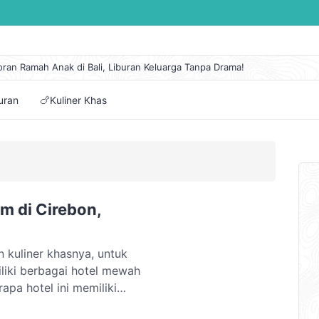
oran Ramah Anak di Bali, Liburan Keluarga Tanpa Drama!
 Lengkap Kapal Pelni KM Sirimau Maret 2026
n Eksotis di Pantai Cipanarikan, Permata Tersembunyi Ujung Genteng
buran
🍗Kuliner Khas
embuat Itinerary Perjalanan Mudah dan Pilihan Aplikasinya
tai di Jawa Tengah dengan Panorama Alam Terindah
m di Cirebon,
 kuliner khasnya, untuk
iki berbagai hotel mewah
rapa hotel ini memiliki
ehingga Anda tidak perlu