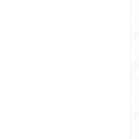
ang mewah di hotel
]