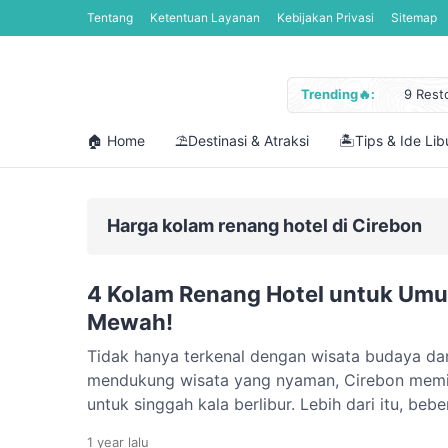
Tentang
Ketentuan Layanan
Kebijakan Privasi
Sitemap
Trending🔥:
9 Rest
Jadwal
Libura
🏠 Home
⛱️Destinasi & Atraksi
🏝️Tips & Ide Li
Cara M
12 Pan
Harga kolam renang hotel di Cirebon
4 Kolam Renang Hotel untuk Umu
Mewah!
Tidak hanya terkenal dengan wisata budaya dan
mendukung wisata yang nyaman, Cirebon memil
untuk singgah kala berlibur. Lebih dari itu, bebe
kolam renang hotel yang dibuka untuk umum, s
1 year
lalu