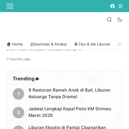
Street Food Asia
Lupis Mbah Satinem, Kuliner
Legendaris Jogja yang
Mendunia
Yogyakarta tidak hanya soal gudeg.
🏠 Home
⛱️Destinasi & Atraksi
🏝️Tips & Ide Liburan
🍗Kuli
Jika Anda menyusuri kawasan Bumijo di
pagi buta, Anda akan menemukan
7 months
lalu
antrean panjang demi secuil jajanan
pasar yang telah melegenda sejak
tahun 1963: Lupis Mbah Satinem.
Kepopulerannya meroket hingga masuk
Trending🔥
dalam dokumenter Netflix “Street Food:
Asia”, menjadikannya destinasi kuliner
9 Restoran Ramah Anak di Bali, Liburan
wajib bagi wisatawan domestik maupun
Keluarga Tanpa Drama!
mancanegara. Berakar dari tradisi
kuliner lokal, […]
Jadwal Lengkap Kapal Pelni KM Sirimau
Maret 2026
Liburan Eksotis di Pantai Cipanarikan,