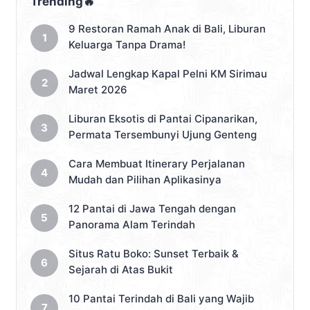
Trending🔥
kantong! 12 Kuliner Khas Lombok yang
Halal dan Nikmat Di bawah ini adalah
9 Restoran Ramah Anak di Bali, Liburan
12 daftar makanan enak di […]
Keluarga Tanpa Drama!
Jadwal Lengkap Kapal Pelni KM Sirimau
Maret 2026
Liburan Eksotis di Pantai Cipanarikan,
Permata Tersembunyi Ujung Genteng
Cara Membuat Itinerary Perjalanan
Mudah dan Pilihan Aplikasinya
12 Pantai di Jawa Tengah dengan
Panorama Alam Terindah
Situs Ratu Boko: Sunset Terbaik &
Sejarah di Atas Bukit
10 Pantai Terindah di Bali yang Wajib