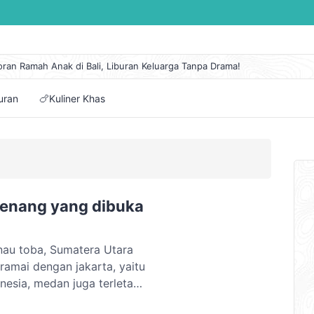
oran Ramah Anak di Bali, Liburan Keluarga Tanpa Drama!
 Lengkap Kapal Pelni KM Sirimau Maret 2026
n Eksotis di Pantai Cipanarikan, Permata Tersembunyi Ujung Genteng
buran
🍗Kuliner Khas
embuat Itinerary Perjalanan Mudah dan Pilihan Aplikasinya
tai di Jawa Tengah dengan Panorama Alam Terindah
Renang yang dibuka
anau toba, Sumatera Utara
ramai dengan jakarta, yaitu
nesia, medan juga terletak
kali terasa. Untuk itu,