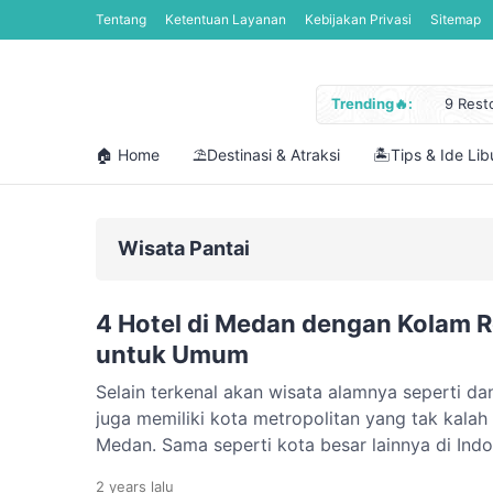
Tentang
Ketentuan Layanan
Kebijakan Privasi
Sitemap
Trending🔥:
9 Rest
Jadwal
Libura
🏠 Home
⛱️Destinasi & Atraksi
🏝️Tips & Ide Li
Cara M
12 Pan
Wisata Pantai
4 Hotel di Medan dengan Kolam 
untuk Umum
Selain terkenal akan wisata alamnya seperti d
juga memiliki kota metropolitan yang tak kalah 
Medan. Sama seperti kota besar lainnya di Indo
pada dataran rendah sehingga hawa panas sering
2 years
lalu