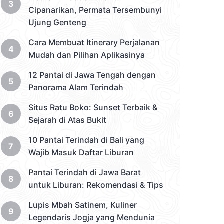
Cipanarikan, Permata Tersembunyi
Ujung Genteng
Cara Membuat Itinerary Perjalanan
Mudah dan Pilihan Aplikasinya
12 Pantai di Jawa Tengah dengan
Panorama Alam Terindah
Situs Ratu Boko: Sunset Terbaik &
Sejarah di Atas Bukit
10 Pantai Terindah di Bali yang
Wajib Masuk Daftar Liburan
Pantai Terindah di Jawa Barat
untuk Liburan: Rekomendasi & Tips
Lupis Mbah Satinem, Kuliner
Legendaris Jogja yang Mendunia