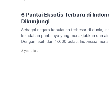
banyak sekali kolam renang yang dibuka di med
pemandian untuk umum […]
6 Pantai Eksotis Terbaru di Indon
Dikunjungi
Sebagai negara kepulauan terbesar di dunia, I
keindahan pantainya yang menakjubkan dan air 
Dengan lebih dari 17.000 pulau, Indonesia men
pantai eksotis yang siap memanjakan para wis
2 years
lalu
yang sedang mencari destinasi pantai terbaru di
hamparan pasir putih yang halus hingga keind