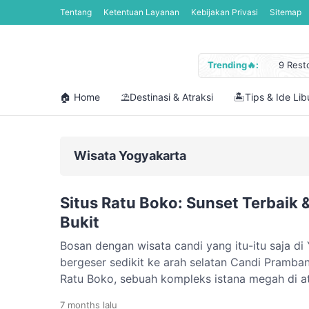
Tentang
Ketentuan Layanan
Kebijakan Privasi
Sitemap
Trending🔥:
9 Rest
Jadwal
Libura
🏠 Home
⛱️Destinasi & Atraksi
🏝️Tips & Ide Li
Cara M
12 Pan
Wisata Yogyakarta
Situs Ratu Boko: Sunset Terbaik &
Bukit
Bosan dengan wisata candi yang itu-itu saja d
bergeser sedikit ke arah selatan Candi Prambana
Ratu Boko, sebuah kompleks istana megah di 
misteri besar: benarkah tempat ini lebih tua da
7 months
lalu