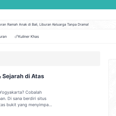
oran Ramah Anak di Bali, Liburan Keluarga Tanpa Drama!
 Lengkap Kapal Pelni KM Sirimau Maret 2026
n Eksotis di Pantai Cipanarikan, Permata Tersembunyi Ujung Genteng
buran
🍗Kuliner Khas
embuat Itinerary Perjalanan Mudah dan Pilihan Aplikasinya
tai di Jawa Tengah dengan Panorama Alam Terindah
 Sejarah di Atas
i Yogyakarta? Cobalah
n. Di sana berdiri situs
atas bukit yang menyimpan
ri Candi Borobudur?