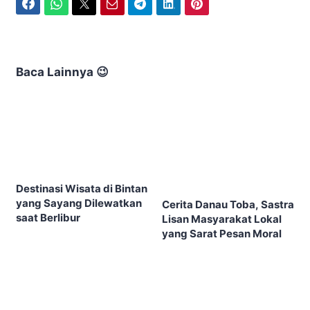
Facebook
WhatsApp
Twitter
Email
Telegram
LinkedIn
Pinterest
Baca Lainnya 😉
Destinasi Wisata di Bintan
yang Sayang Dilewatkan
Cerita Danau Toba, Sastra
saat Berlibur
Lisan Masyarakat Lokal
yang Sarat Pesan Moral