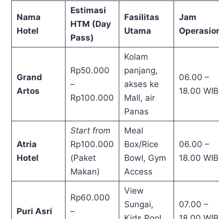
Estimasi
Nama
Fasilitas
Jam
HTM (Day
Hotel
Utama
Operasio
Pass)
Kolam
Rp50.000
panjang,
Grand
06.00 –
–
akses ke
Artos
18.00 WIB
Rp100.000
Mall, air
Panas
Start from
Meal
Atria
Rp100.000
Box/Rice
06.00 –
Hotel
(Paket
Bowl, Gym
18.00 WIB
Makan)
Access
View
Rp60.000
Sungai,
07.00 –
Puri Asri
–
Kids Pool,
18.00 WIB