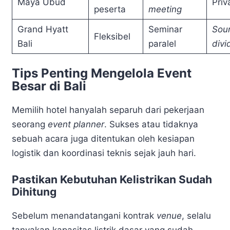
Maya Ubud
Priv
peserta
meeting
Grand Hyatt
Seminar
Sou
Fleksibel
Bali
paralel
divi
Tips Penting Mengelola Event
Besar di Bali
Memilih hotel hanyalah separuh dari pekerjaan
seorang
event planner
. Sukses atau tidaknya
sebuah acara juga ditentukan oleh kesiapan
logistik dan koordinasi teknis sejak jauh hari.
Pastikan Kebutuhan Kelistrikan Sudah
Dihitung
Sebelum menandatangani kontrak
venue
, selalu
tanyakan kapasitas listrik dasar yang sudah