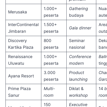
1.000+
Gathering
Nuan
Merusaka
peserta
budaya
aute
InterContinental
1.500+
Are
Gala dinner
Jimbaran
peserta
out
Discovery
800
Seminar
Dek
Kartika Plaza
peserta
nasional
ban
Renaissance
1.000+
Conference
Ball
Uluwatu
peserta
modern
ting
3.000
Product
Cha
Ayana Resort
peserta
launching
Gar
Prime Plaza
Multi-
Diklat &
14
b
Sanur
room
workshop
roo
150
Executive