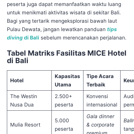
peserta juga dapat memanfaatkan waktu luang
untuk menikmati aktivitas wisata di sekitar Bali.
Bagi yang tertarik mengeksplorasi bawah laut
Pulau Dewata, jangan lewatkan panduan
tips
diving
di Bali
sebelum merencanakan perjalanan.
Tabel Matriks Fasilitas MICE Hotel
di Bali
Kapasitas
Tipe Acara
Hotel
Keu
Utama
Terbaik
The Westin
2.500+
Konvensi
Aud
Nusa Dua
peserta
internasional
per
Gala dinner
5.000
Ball
Mulia Resort
& corporate
peserta
tanp
premium