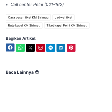
Call center Pelni (021-162)
Cara pesan tiket KM Sirimau
Jadwal tiket
Rute kapal KM Sirimau
Tiket kapal Pelni KM Sirimau
Bagikan Artikel:
Facebook
WhatsApp
Twitter
Email
Telegram
LinkedIn
Pinterest
Baca Lainnya 😉