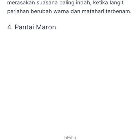
merasakan suasana paling indah, ketika langit
perlahan berubah warna dan matahari terbenam.
4. Pantai Maron
Intwhiz