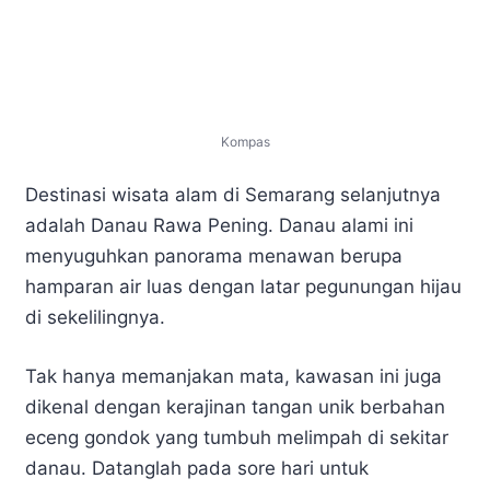
Kompas
Destinasi wisata alam di Semarang
selanjutnya
adalah Danau Rawa Pening. Danau alami ini
menyuguhkan panorama menawan berupa
hamparan air luas dengan latar pegunungan hijau
di sekelilingnya.
Tak hanya memanjakan mata, kawasan ini juga
dikenal dengan kerajinan tangan unik berbahan
eceng gondok yang tumbuh melimpah di sekitar
danau. Datanglah pada sore hari untuk