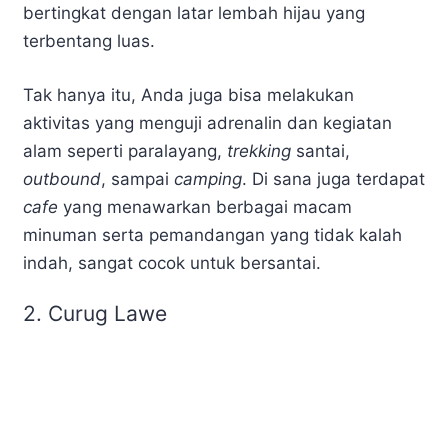
bertingkat dengan latar lembah hijau yang
terbentang luas.
Tak hanya itu, Anda juga bisa melakukan
aktivitas yang menguji adrenalin dan kegiatan
alam seperti paralayang,
trekking
santai,
outbound
, sampai
camping
. Di sana juga terdapat
cafe
yang menawarkan berbagai macam
minuman serta pemandangan yang tidak kalah
indah, sangat cocok untuk bersantai.
2. Curug Lawe