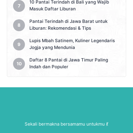
10 Pantai Terindah di Bali yang Wajib
Masuk Daftar Liburan
Pantai Terindah di Jawa Barat untuk
Liburan: Rekomendasi & Tips
Lupis Mbah Satinem, Kuliner Legendaris
Jogja yang Mendunia
Daftar 8 Pantai di Jawa Timur Paling
Indah dan Populer
Sekali bermakna bersamamu untukmu 💃