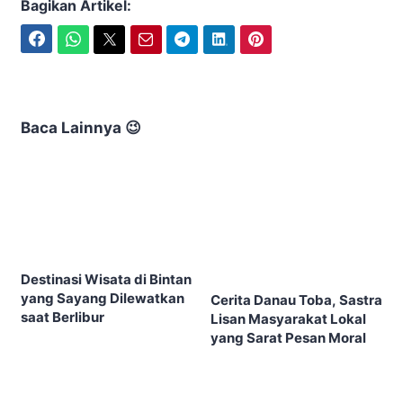
Bagikan Artikel:
Facebook
WhatsApp
Twitter
Email
Telegram
LinkedIn
Pinterest
Baca Lainnya 😉
Destinasi Wisata di Bintan
yang Sayang Dilewatkan
Cerita Danau Toba, Sastra
saat Berlibur
Lisan Masyarakat Lokal
yang Sarat Pesan Moral