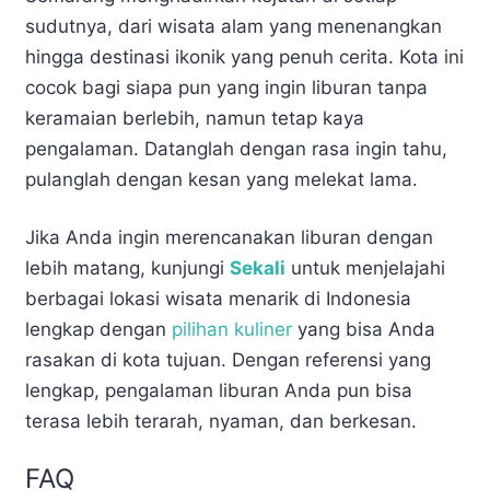
sudutnya, dari wisata alam yang menenangkan
hingga destinasi ikonik yang penuh cerita. Kota ini
cocok bagi siapa pun yang ingin liburan tanpa
keramaian berlebih, namun tetap kaya
pengalaman. Datanglah dengan rasa ingin tahu,
pulanglah dengan kesan yang melekat lama.
Jika Anda ingin merencanakan liburan dengan
lebih matang, kunjungi
Sekali
untuk menjelajahi
berbagai lokasi wisata menarik di Indonesia
lengkap dengan
pilihan kuliner
yang bisa Anda
rasakan di kota tujuan. Dengan referensi yang
lengkap, pengalaman liburan Anda pun bisa
terasa lebih terarah, nyaman, dan berkesan.
FAQ