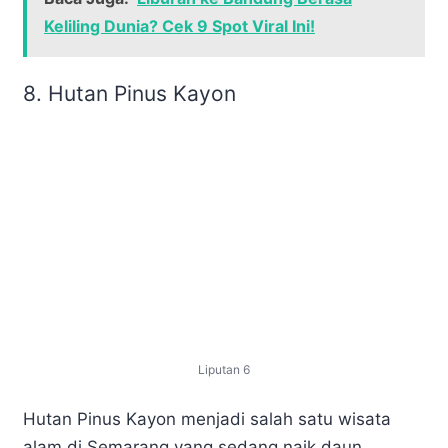
Keliling Dunia? Cek 9 Spot Viral Ini!
8. Hutan Pinus Kayon
Liputan 6
Hutan Pinus Kayon menjadi salah satu
wisata
alam di Semarang
yang sedang naik daun,