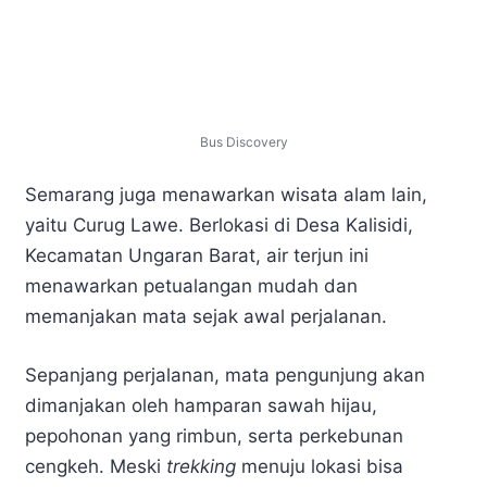
Bus Discovery
Semarang juga menawarkan wisata alam lain,
yaitu Curug Lawe. Berlokasi di Desa Kalisidi,
Kecamatan Ungaran Barat, air terjun ini
menawarkan petualangan mudah dan
memanjakan mata sejak awal perjalanan.
Sepanjang perjalanan, mata pengunjung akan
dimanjakan oleh hamparan sawah hijau,
pepohonan yang rimbun, serta perkebunan
cengkeh. Meski
trekking
menuju lokasi bisa