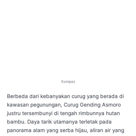
Kompas
Berbeda dari kebanyakan curug yang berada di
kawasan pegunungan, Curug Gending Asmoro
justru tersembunyi di tengah rimbunnya hutan
bambu. Daya tarik utamanya terletak pada
panorama alam yang serba hijau, aliran air yang