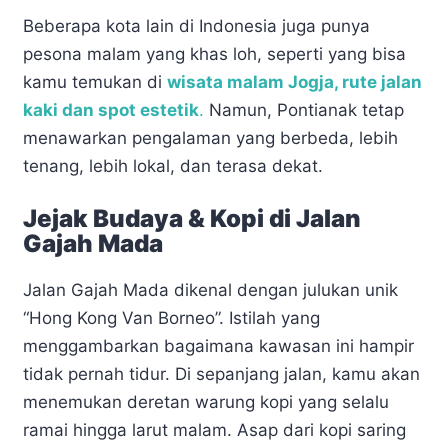
Beberapa kota lain di Indonesia juga punya
pesona malam yang khas loh, seperti yang bisa
kamu temukan di
wisata malam Jogja, rute jalan
kaki dan spot estetik
.
Namun, Pontianak tetap
menawarkan pengalaman yang berbeda, lebih
tenang, lebih lokal, dan terasa dekat.
Jejak Budaya & Kopi di Jalan
Gajah Mada
Jalan Gajah Mada dikenal dengan julukan unik
“Hong Kong Van Borneo”. Istilah yang
menggambarkan bagaimana kawasan ini hampir
tidak pernah tidur. Di sepanjang jalan, kamu akan
menemukan deretan warung kopi yang selalu
ramai hingga larut malam. Asap dari kopi saring