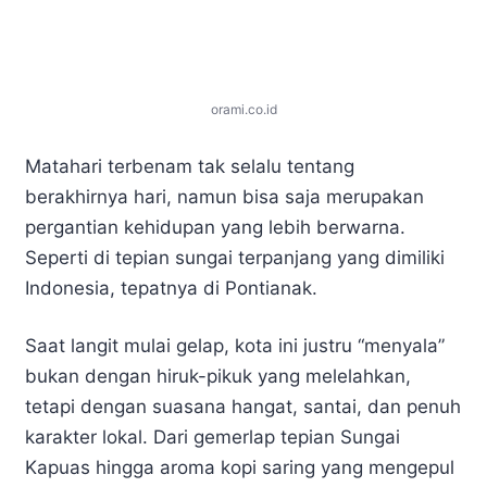
orami.co.id
Matahari terbenam tak selalu tentang
berakhirnya hari, namun bisa saja merupakan
pergantian kehidupan yang lebih berwarna.
Seperti di tepian sungai terpanjang yang dimiliki
Indonesia, tepatnya di Pontianak.
Saat langit mulai gelap, kota ini justru “menyala”
bukan dengan hiruk-pikuk yang melelahkan,
tetapi dengan suasana hangat, santai, dan penuh
karakter lokal. Dari gemerlap tepian Sungai
Kapuas hingga aroma kopi saring yang mengepul