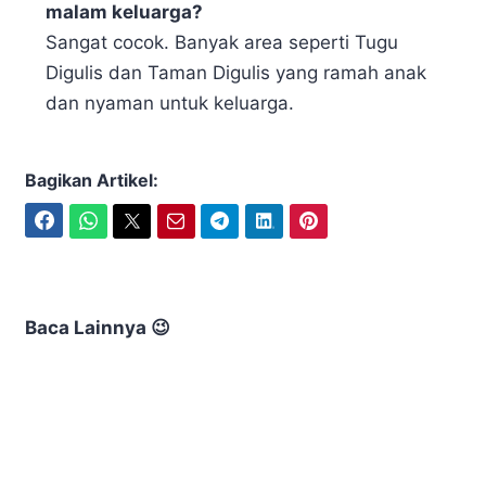
malam keluarga?
Sangat cocok. Banyak area seperti Tugu
Digulis dan Taman Digulis yang ramah anak
dan nyaman untuk keluarga.
Bagikan Artikel:
Facebook
WhatsApp
Twitter
Email
Telegram
LinkedIn
Pinterest
Baca Lainnya 😉