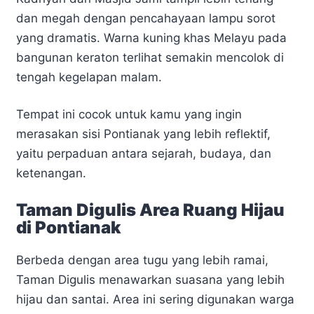
dan megah dengan pencahayaan lampu sorot
yang dramatis. Warna kuning khas Melayu pada
bangunan keraton terlihat semakin mencolok di
tengah kegelapan malam.
Tempat ini cocok untuk kamu yang ingin
merasakan sisi Pontianak yang lebih reflektif,
yaitu perpaduan antara sejarah, budaya, dan
ketenangan.
Taman Digulis Area Ruang Hijau
di Pontianak
Berbeda dengan area tugu yang lebih ramai,
Taman Digulis menawarkan suasana yang lebih
hijau dan santai. Area ini sering digunakan warga