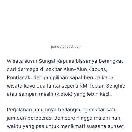
pancurajipost.com
Wisata susur Sungai Kapuas biasanya berangkat
dari dermaga di sekitar Alun-Alun Kapuas,
Pontianak, dengan pilihan kapal berupa kapal
wisata kayu dua lantai seperti KM Tepian Senghie
atau sampan mesin (klotok) yang lebih kecil.
Perjalanan umumnya berlangsung sekitar satu
jam dan beroperasi dari sore hingga malam hari,
waktu yang pas untuk menikmati suasana sunset