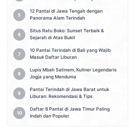
12 Pantai di Jawa Tengah dengan
Panorama Alam Terindah
Situs Ratu Boko: Sunset Terbaik &
Sejarah di Atas Bukit
10 Pantai Terindah di Bali yang Wajib
Masuk Daftar Liburan
Lupis Mbah Satinem, Kuliner Legendaris
Jogja yang Mendunia
Pantai Terindah di Jawa Barat untuk
Liburan: Rekomendasi & Tips
Daftar 8 Pantai di Jawa Timur Paling
Indah dan Populer