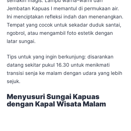
semakin magis. Lampu warna-warni dari
Jembatan Kapuas I memantul di permukaan air.
Ini menciptakan refleksi indah dan menenangkan.
Tempat yang cocok untuk sekadar duduk santai,
ngobrol, atau mengambil foto estetik dengan
latar sungai.
Tips untuk yang ingin berkunjung: disarankan
datang sekitar pukul 16.30 untuk menikmati
transisi senja ke malam dengan udara yang lebih
sejuk.
Menyusuri Sungai Kapuas
dengan Kapal Wisata Malam