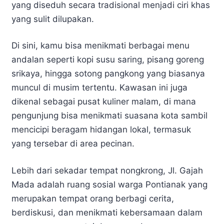
yang diseduh secara tradisional menjadi ciri khas
yang sulit dilupakan.
Di sini, kamu bisa menikmati berbagai menu
andalan seperti kopi susu saring, pisang goreng
srikaya, hingga sotong pangkong yang biasanya
muncul di musim tertentu. Kawasan ini juga
dikenal sebagai pusat kuliner malam, di mana
pengunjung bisa menikmati suasana kota sambil
mencicipi beragam hidangan lokal, termasuk
yang tersebar di area pecinan.
Lebih dari sekadar tempat nongkrong, Jl. Gajah
Mada adalah ruang sosial warga Pontianak yang
merupakan tempat orang berbagi cerita,
berdiskusi, dan menikmati kebersamaan dalam