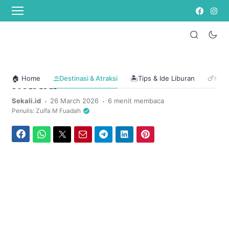
Home
/
Destinasi & Atraksi
7 Wisata Malam
Pontianak, Susur
Kapuas & Kopi Gajah
Mada
🏠 Home
⛱️Destinasi & Atraksi
🏝️Tips & Ide Liburan
🍗Kuli
.
.
Sekali.id
26 March 2026
6 menit membaca
Penulis: Zulfa M Fuadah
Facebook
WhatsApp
Twitter
Email
Telegram
LinkedIn
Pinterest