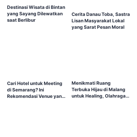
Destinasi Wisata di Bintan
yang Sayang Dilewatkan
Cerita Danau Toba, Sastra
saat Berlibur
Lisan Masyarakat Lokal
yang Sarat Pesan Moral
Menikmati Ruang
Cari Hotel untuk Meeting
Terbuka Hijau di Malang
di Semarang? Ini
untuk Healing, Olahraga,
Rekomendasi Venue yang
dan Piknik Keluarga
Layak Dipertimbangkan