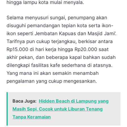
hingga lampu kota mulai menyala.
Selama menyusuri sungai, penumpang akan
disuguhi pemandangan tepian kota serta ikon-
ikon seperti Jembatan Kapuas dan Masjid Jami’.
Tarifnya pun cukup terjangkau, berkisar antara
Rp15.000 di hari kerja hingga Rp20.000 saat
akhir pekan, dan beberapa kapal bahkan sudah
dilengkapi fasilitas kafe sederhana di atasnya.
Yang mana ini akan semakin menambah
pengalaman yang cukup mengesankan.
Baca Juga:
Hidden Beach di Lampung yang
Masih Sepi, Cocok untuk Liburan Tenang
Tanpa Keramaian