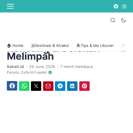
Home
/
Kuliner Khas
Coffee Shop untuk WFC
di Solo: 7 Tempat
Nyaman dengan Wi-Fi
Kencang & Colokan
🏠 Home
⛱️Destinasi & Atraksi
🏝️Tips & Ide Liburan
🍗Kuli
Melimpah
.
.
Sekali.id
29 June 2026
7 menit membaca
Penulis: Zulfa M Fuadah
Facebook
WhatsApp
Twitter
Email
Telegram
LinkedIn
Pinterest