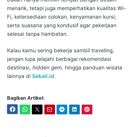
menarik, tetapi juga memperhatikan kualitas Wi-
Fi, ketersediaan colokan, kenyamanan kursi,
serta suasana yang kondusif agar pekerjaan
selesai tanpa hambatan.
Kalau kamu sering bekerja sambil traveling,
jangan lupa jelajahi berbagai rekomendasi
destinasi,
hidden gem
, hingga panduan wisata
lainnya di
Sekali.id
.
Bagikan Artikel:
Facebook
WhatsApp
Twitter
Email
Telegram
LinkedIn
Pinterest