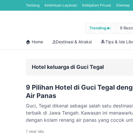
Tentang
Ketentuan Layanan
Kebijakan Privasi
Sitemap
Trending🔥:
9 Rest
Jadwal
Libura
🏠 Home
⛱️Destinasi & Atraksi
🏝️Tips & Ide Li
Cara M
12 Pan
Hotel keluarga di Guci Tegal
9 Pilihan Hotel di Guci Tegal de
Air Panas
Guci, Tegal dikenal sebagai salah satu destinasi
terbaik di Jawa Tengah. Kawasan ini menawarka
dengan kolam renang air panas yang cocok untu
keluarga. Dengan udara yang sejuk dan panor
1 year
lalu