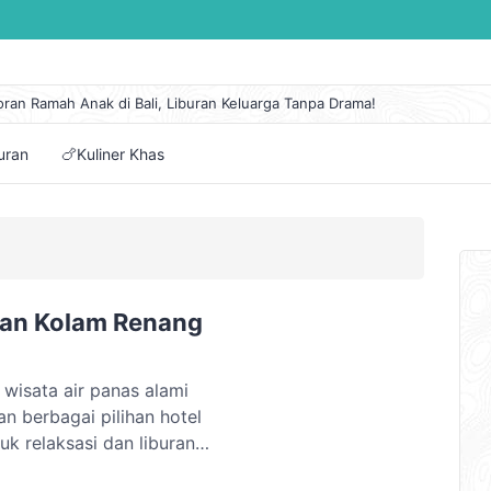
oran Ramah Anak di Bali, Liburan Keluarga Tanpa Drama!
 Lengkap Kapal Pelni KM Sirimau Maret 2026
n Eksotis di Pantai Cipanarikan, Permata Tersembunyi Ujung Genteng
buran
🍗Kuliner Khas
embuat Itinerary Perjalanan Mudah dan Pilihan Aplikasinya
tai di Jawa Tengah dengan Panorama Alam Terindah
ngan Kolam Renang
 wisata air panas alami
n berbagai pilihan hotel
k relaksasi dan liburan
ama pegunungan yang