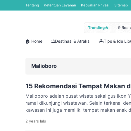
Tentang
Ketentuan Layanan
Kebijakan Privasi
Sitemap
Trending🔥:
9 Rest
Jadwal
Libura
🏠 Home
⛱️Destinasi & Atraksi
🏝️Tips & Ide Li
Cara M
12 Pan
Malioboro
15 Rekomendasi Tempat Makan di
Malioboro adalah pusat wisata sekaligus ikon 
ramai dikunjungi wisatawan. Selain terkenal d
kawasan ini juga memiliki tempat makan enak 
aneka makanan khas Yogyakarta dengan harga 
2 years
lalu
yang sedang mencari tempat makan dekat Mal
makanan Jogja seperti gudeg Jogja, angkringa