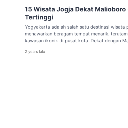
nusantara […]
15 Wisata Jogja Dekat Malioboro
Tertinggi
Yogyakarta adalah salah satu destinasi wisata p
menawarkan beragam tempat menarik, terutama 
kawasan ikonik di pusat kota. Dekat dengan M
destinasi wisata Jogja yang bisa dikunjungi wis
2 years
lalu
sejarah hingga pengalaman unik yang tak terlu
Malioboro Jika Anda berencana untuk berkunj