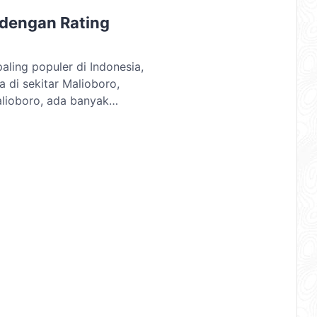
 dengan Rating
aling populer di Indonesia,
di sekitar Malioboro,
alioboro, ada banyak
atawan, mulai dari objek
pakan. Wisata Jogja Dekat
ung ke […]