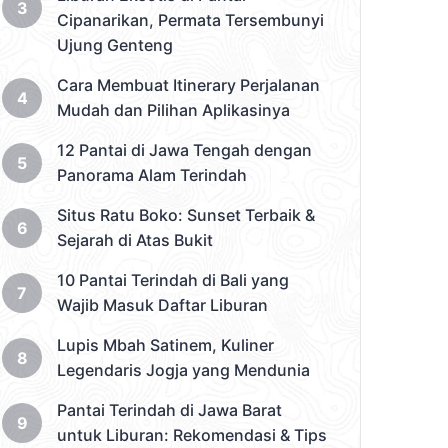
Cipanarikan, Permata Tersembunyi
Ujung Genteng
Cara Membuat Itinerary Perjalanan
Mudah dan Pilihan Aplikasinya
12 Pantai di Jawa Tengah dengan
Panorama Alam Terindah
Situs Ratu Boko: Sunset Terbaik &
Sejarah di Atas Bukit
10 Pantai Terindah di Bali yang
Wajib Masuk Daftar Liburan
Lupis Mbah Satinem, Kuliner
Legendaris Jogja yang Mendunia
Pantai Terindah di Jawa Barat
untuk Liburan: Rekomendasi & Tips