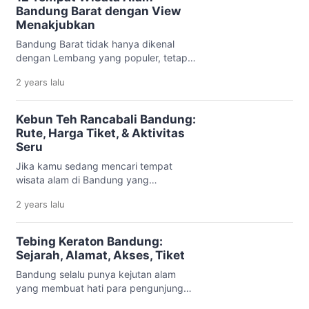
bawah ini akan dibahas tempat wisata
Bandung Barat dengan View
alam di Garut. Yuk, simak dan siapkan
Menakjubkan
rencana liburanmu! Rekomendasi
Bandung Barat tidak hanya dikenal
Tempat Wisata Alam di Garut Tempat
dengan Lembang yang populer, tetapi
wisata alam […]
juga menyimpan banyak destinasi
2 years
lalu
wisata alam yang bisa dibilang sebagai
surga tersembunyi. Dengan
pemandangan memukau dan udara
Kebun Teh Rancabali Bandung:
sejuk khas pegunungan, tempat-
Rute, Harga Tiket, & Aktivitas
tempat ini sangat cocok bagi mereka
Seru
yang ingin melepaskan diri sejenak dari
Jika kamu sedang mencari tempat
rutinitas dan hiruk pikuk kota. Berikut
wisata alam di Bandung yang
adalah tempat wisata alam Bandung
menawarkan pemandangan hijau,
Barat yang […]
2 years
lalu
udara sejuk, serta spot foto yang
aesthetic, Kebun Teh Rancabali
Bandung adalah pilihan yang tepat.
Tebing Keraton Bandung:
Berada di kawasan Ciwidey,
Sejarah, Alamat, Akses, Tiket
perkebunan teh ini menawarkan
Bandung selalu punya kejutan alam
suasana yang tenang dan cocok untuk
yang membuat hati para pengunjung
melepas penat dari rutinitas sehari-hari.
terkesima. Salah satu tempat yang
Bukan hanya hamparan hijau kebun teh