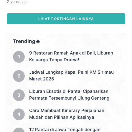
2 years
lalu
belakangan ini sangat hits di kalangan
yang menawan, […]
wisatawan adalah Tebing Keraton.
Terletak di kawasan Taman Hutan Raya
LIHAT POSTINGAN LAINNYA
Juanda, Tebing Keraton Bandung
menawarkan pemandangan alam yang
sangat memukau dengan suasana
yang sejuk khas pegunungan. Tapi,
Trending🔥
tempat ini bukan sekadar spot foto
keren […]
9 Restoran Ramah Anak di Bali, Liburan
Keluarga Tanpa Drama!
Jadwal Lengkap Kapal Pelni KM Sirimau
Maret 2026
Liburan Eksotis di Pantai Cipanarikan,
Permata Tersembunyi Ujung Genteng
Cara Membuat Itinerary Perjalanan
Mudah dan Pilihan Aplikasinya
12 Pantai di Jawa Tengah dengan