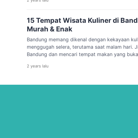
malam Surabaya yang enak dan legendaris, ber
tempat makan malam terbaik yang wajib […]
15 Tempat Wisata Kuliner di Ban
Murah & Enak
Bandung memang dikenal dengan kekayaan kul
menggugah selera, terutama saat malam hari. 
Bandung dan mencari tempat makan yang buka 
berikut adalah tempat wisata kuliner di bandun
2 years
lalu
ulasan lengkapnya! Tempat Wisata Kuliner di B
kamu berencana untuk mengunjungi kota […]