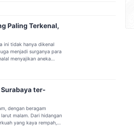
ng Paling Terkenal,
 ini tidak hanya dikenal
juga menjadi surganya para
halal menyajikan aneka
akanan berat hingga
11 kuliner halal medan yang
 Surabaya ter-
lam, dengan beragam
 larut malam. Dari hidangan
erkuah yang kaya rempah,
 kamu yang mencari kuliner