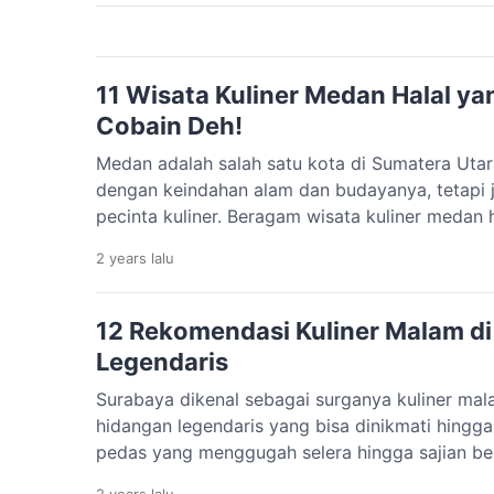
kita akan membahas […]
11 Wisata Kuliner Medan Halal ya
Cobain Deh!
Medan adalah salah satu kota di Sumatera Utara
dengan keindahan alam dan budayanya, tetapi 
pecinta kuliner. Beragam wisata kuliner medan 
hidangan yang menggugah selera, mulai dari m
2 years
lalu
makanan ringan yang wajib dicoba. Yuk, simak 
paling terkenal! Rekomendasi […]
12 Rekomendasi Kuliner Malam di
Legendaris
Surabaya dikenal sebagai surganya kuliner ma
hidangan legendaris yang bisa dinikmati hingga
pedas yang menggugah selera hingga sajian b
semua bisa dinikmati hingga larut malam. Bagi
2 years
lalu