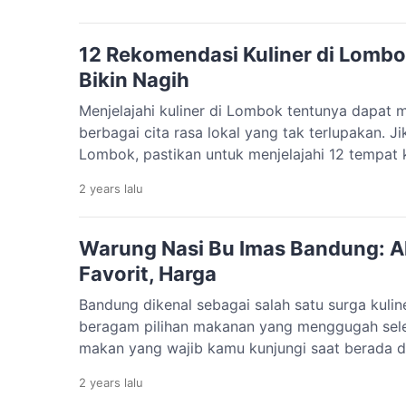
menawarkan pengalaman unik dan berkesan te
Hotel Indigo Bandung, sebuah butik hotel […]
12 Rekomendasi Kuliner di Lombo
Bikin Nagih
Menjelajahi kuliner di Lombok tentunya dapa
berbagai cita rasa lokal yang tak terlupakan. 
Lombok, pastikan untuk menjelajahi 12 tempat k
yang tidak hanya enak, tetapi juga ramah di kan
2 years
lalu
Lombok yang Halal dan Nikmat Di bawah ini ad
enak di […]
Warung Nasi Bu Imas Bandung: A
Favorit, Harga
Bandung dikenal sebagai salah satu surga kulin
beragam pilihan makanan yang menggugah sele
makan yang wajib kamu kunjungi saat berada d
Warung Nasi Bu Imas. Warung ini terkenal de
2 years
lalu
namun lezat, ditambah dengan harga yang sangat