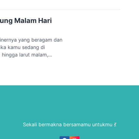
ikut adalah 12 rekomendasi
dung Malam Hari
inernya yang beragam dan
Jika kamu sedang di
hingga larut malam,
g malam hari. Yuk, simak
andung Malam Hari Jika
Sekali bermakna bersamamu untukmu 💃