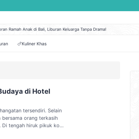
oran Ramah Anak di Bali, Liburan Keluarga Tanpa Drama!
 Lengkap Kapal Pelni KM Sirimau Maret 2026
n Eksotis di Pantai Cipanarikan, Permata Tersembunyi Ujung Genteng
buran
🍗Kuliner Khas
embuat Itinerary Perjalanan Mudah dan Pilihan Aplikasinya
tai di Jawa Tengah dengan Panorama Alam Terindah
udaya di Hotel
ngatan tersendiri. Selain
a bersama orang terkasih
. Di tengah hiruk pikuk kota
ri tempat buka puasa yang