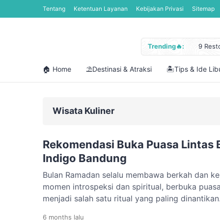
Tentang
Ketentuan Layanan
Kebijakan Privasi
Sitemap
Trending🔥:
9 Rest
Jadwal
Libura
🏠 Home
⛱️Destinasi & Atraksi
🏝️Tips & Ide Li
Cara M
12 Pan
Wisata Kuliner
Rekomendasi Buka Puasa Lintas B
Indigo Bandung
Bulan Ramadan selalu membawa berkah dan keha
momen introspeksi dan spiritual, berbuka puas
menjadi salah satu ritual yang paling dinantikan
Bandung yang kaya akan pilihan kuliner, menca
6 months
lalu