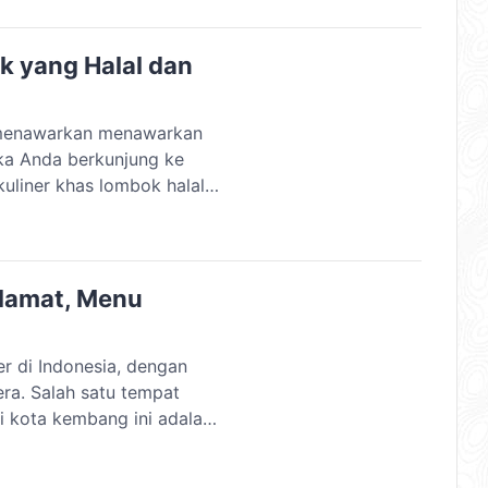
ntu menjadi dambaan.
k yang Halal dan
t menawarkan menawarkan
Jika Anda berkunjung ke
uliner khas lombok halal
tong! 12 Kuliner Khas
alah 12 daftar makanan
lamat, Menu
er di Indonesia, dengan
ra. Salah satu tempat
i kota kembang ini adalah
ngan menu yang sederhana
 terjangkau. Berikut ini,