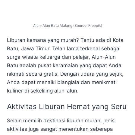
Alun-Alun Batu Malang (Source: Freepik)
Liburan kemana yang murah
? Tentu ada di Kota
Batu, Jawa Timur. Telah lama terkenal sebagai
surga wisata keluarga dan pelajar, Alun-Alun
Batu adalah pusat keramaian yang dapat Anda
nikmati secara gratis. Dengan udara yang sejuk,
Anda dapat menaiki bianglala dan menikmati
kuliner di sekeliling alun-alun.
Aktivitas Liburan Hemat yang Seru
Selain memilih
destinasi liburan murah
, jenis
aktivitas juga sangat menentukan seberapa