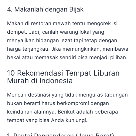
4. Makanlah dengan Bijak
Makan di restoran mewah tentu mengorek isi
dompet. Jadi, carilah warung lokal yang
menyajikan hidangan lezat tapi tetap dengan
harga terjangkau. Jika memungkinkan, membawa
bekal atau memasak sendiri bisa menjadi pilihan.
10 Rekomendasi Tempat Liburan
Murah di Indonesia
Mencari destinasi yang tidak menguras tabungan
bukan berarti harus berkompromi dengan
keindahan alamnya. Berikut adalah beberapa
tempat yang bisa Anda kunjungi.
1. Pantai Pangandaran (Jawa Barat)