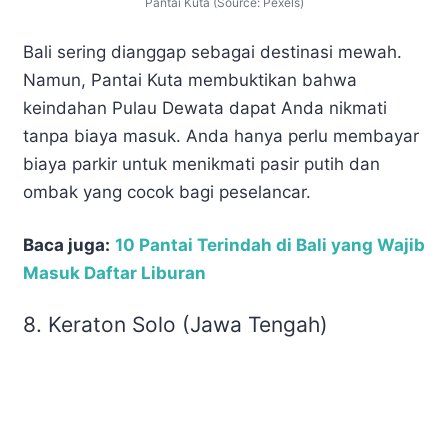
Pantai Kuta (Source: Pexels)
Bali sering dianggap sebagai destinasi mewah.
Namun, Pantai Kuta membuktikan bahwa
keindahan Pulau Dewata dapat Anda nikmati
tanpa biaya masuk. Anda hanya perlu membayar
biaya parkir untuk menikmati pasir putih dan
ombak yang cocok bagi peselancar.
Baca juga:
10 Pantai Terindah di Bali yang Wajib
Masuk Daftar Liburan
8. Keraton Solo (Jawa Tengah)