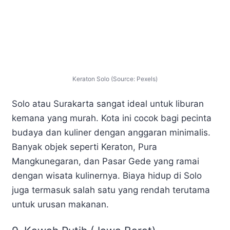
Keraton Solo (Source: Pexels)
Solo atau Surakarta sangat ideal untuk
liburan
kemana yang murah
. Kota ini cocok bagi pecinta
budaya dan kuliner dengan anggaran minimalis.
Banyak objek seperti Keraton, Pura
Mangkunegaran, dan Pasar Gede yang ramai
dengan wisata kulinernya. Biaya hidup di Solo
juga termasuk salah satu yang rendah terutama
untuk urusan makanan.