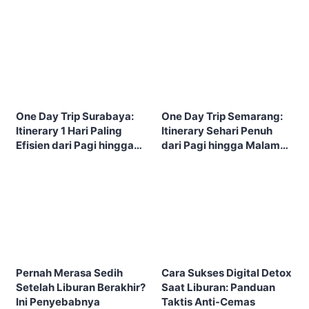
dan Bersantai
One Day Trip Surabaya:
One Day Trip Semarang:
Itinerary 1 Hari Paling
Itinerary Sehari Penuh
Efisien dari Pagi hingga
dari Pagi hingga Malam
Malam
Tanpa Buru-Buru
Cara Sukses Digital Detox
Pernah Merasa Sedih
Saat Liburan: Panduan
Setelah Liburan Berakhir?
Taktis Anti-Cemas
Ini Penyebabnya