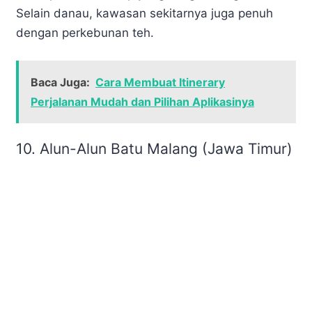
Selain danau, kawasan sekitarnya juga penuh
dengan perkebunan teh.
Baca Juga:
Cara Membuat Itinerary
Perjalanan Mudah dan Pilihan Aplikasinya
10. Alun-Alun Batu Malang (Jawa Timur)