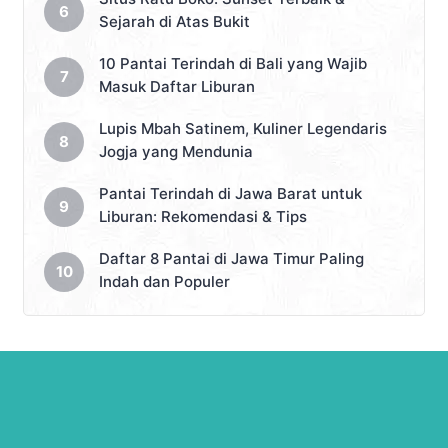
Sejarah di Atas Bukit
10 Pantai Terindah di Bali yang Wajib
Masuk Daftar Liburan
Lupis Mbah Satinem, Kuliner Legendaris
Jogja yang Mendunia
Pantai Terindah di Jawa Barat untuk
Liburan: Rekomendasi & Tips
Daftar 8 Pantai di Jawa Timur Paling
Indah dan Populer