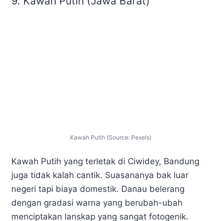
9. Kawah Putih (Jawa Barat)
Kawah Putih (Source: Pexels)
Kawah Putih yang terletak di Ciwidey, Bandung
juga tidak kalah cantik. Suasananya bak luar
negeri tapi biaya domestik. Danau belerang
dengan gradasi warna yang berubah-ubah
menciptakan lanskap yang sangat fotogenik.