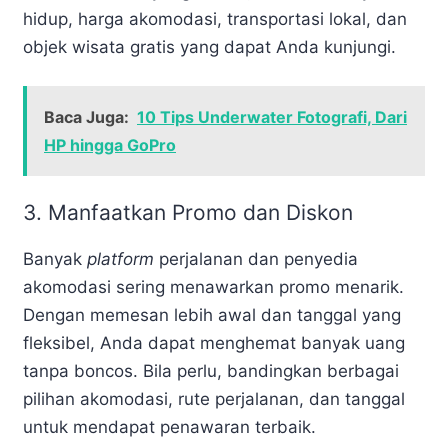
hidup, harga akomodasi, transportasi lokal, dan
objek wisata gratis yang dapat Anda kunjungi.
Baca Juga:
10 Tips Underwater Fotografi, Dari
HP hingga GoPro
3. Manfaatkan Promo dan Diskon
Banyak
platform
perjalanan dan penyedia
akomodasi sering menawarkan promo menarik.
Dengan memesan lebih awal dan tanggal yang
fleksibel, Anda dapat menghemat banyak uang
tanpa boncos. Bila perlu, bandingkan berbagai
pilihan akomodasi, rute perjalanan, dan tanggal
untuk mendapat penawaran terbaik.