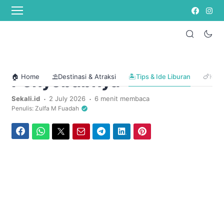
Home
/
Tips & Ide Liburan
Pernah Merasa Sedih
Setelah Liburan
Berakhir? Ini
Penyebabnya
🏠 Home
⛱️Destinasi & Atraksi
🏝️Tips & Ide Liburan
🍗Kuli
.
.
Sekali.id
2 July 2026
6 menit membaca
Penulis: Zulfa M Fuadah
Facebook
WhatsApp
Twitter
Email
Telegram
LinkedIn
Pinterest