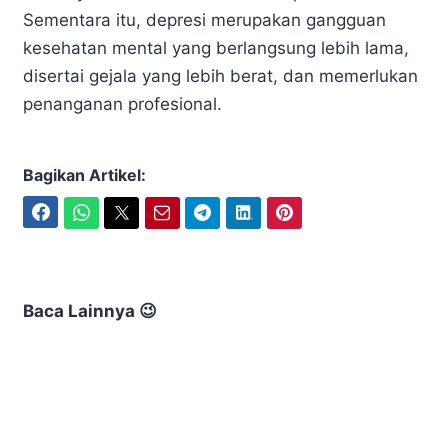
Sementara itu, depresi merupakan gangguan
kesehatan mental yang berlangsung lebih lama,
disertai gejala yang lebih berat, dan memerlukan
penanganan profesional.
Bagikan Artikel:
Facebook
WhatsApp
Twitter
Email
Telegram
LinkedIn
Pinterest
Baca Lainnya 😉