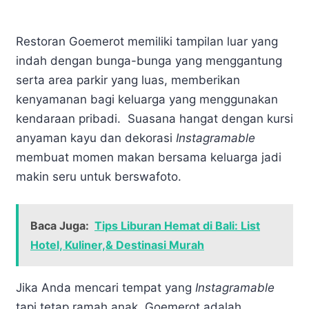
Restoran Goemerot memiliki tampilan luar yang
indah dengan bunga-bunga yang menggantung
serta area parkir yang luas, memberikan
kenyamanan bagi keluarga yang menggunakan
kendaraan pribadi. Suasana hangat dengan kursi
anyaman kayu dan dekorasi
Instagramable
membuat momen makan bersama keluarga jadi
makin seru untuk berswafoto.
Baca Juga:
Tips Liburan Hemat di Bali: List
Hotel, Kuliner,& Destinasi Murah
Jika Anda mencari tempat yang
Instagramable
tapi tetap ramah anak, Goemerot adalah