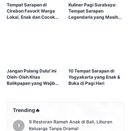
Tempat Sarapan di
Kuliner Pagi Surabaya:
Cirebon Favorit Warga
Tempat Sarapan
Lokal, Enak dan Cocok
Legendaris yang Masih
Sebelum City Tour
Eksis
Jangan Pulang Dulu! Ini
10 Tempat Sarapan di
Oleh-Oleh Khas
Yogyakarta yang Enak &
Balikpapan yang Wajib
Buka di Pagi Hari
Masuk Tasmu
Trending🔥
9 Restoran Ramah Anak di Bali, Liburan
Keluarga Tanpa Drama!