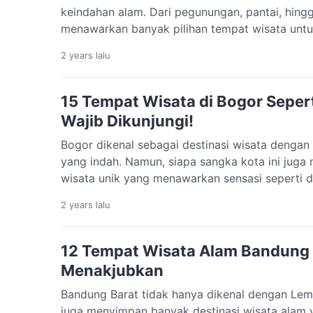
keindahan alam. Dari pegunungan, pantai, hing
menawarkan banyak pilihan tempat wisata untu
keluarga atau teman. Di bawah ini akan dibaha
2 years
lalu
Garut. Yuk, simak dan siapkan rencana libura
Wisata Alam di Garut Tempat wisata alam […]
15 Tempat Wisata di Bogor Sepert
Wajib Dikunjungi!
Bogor dikenal sebagai destinasi wisata dengan
yang indah. Namun, siapa sangka kota ini juga 
wisata unik yang menawarkan sensasi seperti di
nuansa Jepang, Eropa, hingga Amerika, Bogor 
2 years
lalu
tempat liburan yang Instagramable dan cocok 
keluarga atau teman-teman. Yuk, simak daftar 
12 Tempat Wisata Alam Bandung
Menakjubkan
Bandung Barat tidak hanya dikenal dengan Lem
juga menyimpan banyak destinasi wisata alam y