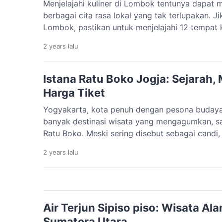
Menjelajahi kuliner di Lombok tentunya dapa
berbagai cita rasa lokal yang tak terlupakan. 
Lombok, pastikan untuk menjelajahi 12 tempat k
yang tidak hanya enak, tetapi juga ramah di kan
2 years
lalu
Lombok yang Halal dan Nikmat Di bawah ini ad
enak di […]
Istana Ratu Boko Jogja: Sejarah, 
Harga Tiket
Yogyakarta, kota penuh dengan pesona budaya 
banyak destinasi wisata yang mengagumkan, sa
Ratu Boko. Meski sering disebut sebagai candi,
adalah situs bekas istana kuno yang dikenal se
2 years
lalu
Terletak di perbukitan indah di selatan Candi 
Jogja menawarkan perpaduan antara sejarah, [
Air Terjun Sipiso piso: Wisata Ala
Sumatera Utara