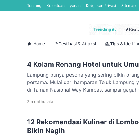
Tentang
Ketentuan Layanan
Kebijakan Privasi
Sitemap
Trending🔥:
9 Rest
Jadwal
Libura
🏠 Home
⛱️Destinasi & Atraksi
🏝️Tips & Ide Li
Cara M
12 Pan
4 Kolam Renang Hotel untuk Um
Lampung punya pesona yang sering bikin orang 
pertama. Mulai dari hamparan Teluk Lampung ya
di Taman Nasional Way Kambas, sampai gagah
menyambut siapa pun yang baru menyeberang d
2 months
lalu
Selain berburu pantai atau menyusuri kuliner kh
pempek Lampung, ada satu aktivitas […]
12 Rekomendasi Kuliner di Lombo
Bikin Nagih