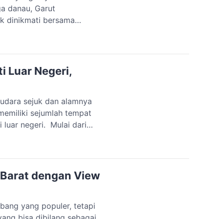
ga danau, Garut
k dinikmati bersama
s tempat wisata alam di
nmu! Rekomendasi Tempat
i Luar Negeri,
 udara sejuk dan alamnya
memiliki sejumlah tempat
 luar negeri. Mulai dari
punya beragam pilihan
dikunjungi bersama
[…]
 Barat dengan View
bang yang populer, tetapi
ang bisa dibilang sebagai