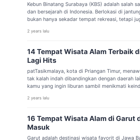
Kebun Binatang Surabaya (KBS) adalah salah sat
dan bersejarah di Indonesia. Berlokasi di jantu
bukan hanya sekadar tempat rekreasi, tetapi ju
pendidikan lingkungan. Dengan berbagai koleks
2 years
lalu
belahan dunia, KBS menjadi tempat yang wajib 
Surabaya. Yuk, simak informasi lengkap tentan
14 Tempat Wisata Alam Terbaik d
Lagi Hits
patTasikmalaya, kota di Priangan Timur, mena
tak kalah indah dibandingkan dengan daerah lai
kamu yang ingin liburan sambil menikmati kein
punya banyak destinasi seru, dari pantai hing
2 years
lalu
bisa dijelajahi! Yuk, intip tempat wisata alam di
lengkap dengan fasilitas, jam operasional, […]
16 Tempat Wisata Alam di Garut 
Masuk
Garut adalah destinasi wisata favorit di Jawa 