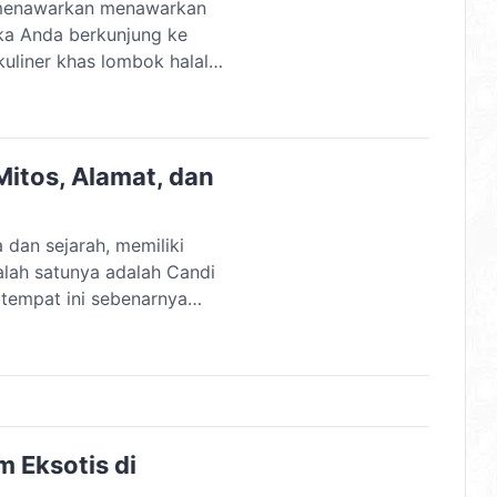
t menawarkan menawarkan
Jika Anda berkunjung ke
uliner khas lombok halal
tong! 12 Kuliner Khas
alah 12 daftar makanan
Mitos, Alamat, dan
dan sejarah, memiliki
lah satunya adalah Candi
 tempat ini sebenarnya
bagai Istana Ratu Boko.
Prambanan, Istana Ratu Boko
…]
m Eksotis di