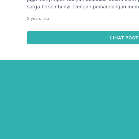
surga tersembunyi. Dengan pemandangan memu
pegunungan, tempat-tempat ini sangat cocok b
2 years
lalu
melepaskan diri sejenak dari rutinitas dan hiruk
tempat wisata alam Bandung Barat yang […]
LIHAT POST