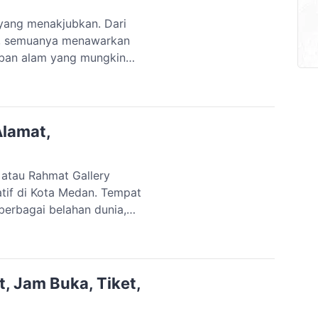
yang menakjubkan. Dari
jun, semuanya menawarkan
aiban alam yang mungkin
iso yang terletak di
i bukan hanya menawarkan
Alamat,
 atau Rahmat Gallery
atif di Kota Medan. Tempat
berbagai belahan dunia,
tingnya konservasi satwa.
an hiburan, museum ini
nak-anak hingga […]
, Jam Buka, Tiket,