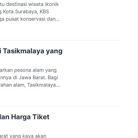
u destinasi wisata ikonik
ng Kota Surabaya, KBS
ga pusat konservasi dan
i satwa dari berbagai
dikunjungi saat berada di
g […]
i Tasikmalaya yang
warkan pesona alam yang
nnya di Jawa Barat. Bagi
dahan alam, Tasikmalaya
ga pegunungan, semuanya
 Tasikmalaya yang lagi hits,
dan Harga Tiket
Barat yang kaya akan