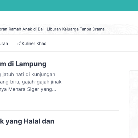
oran Ramah Anak di Bali, Liburan Keluarga Tanpa Drama!
 Lengkap Kapal Pelni KM Sirimau Maret 2026
n Eksotis di Pantai Cipanarikan, Permata Tersembunyi Ujung Genteng
buran
🍗Kuliner Khas
embuat Itinerary Perjalanan Mudah dan Pilihan Aplikasinya
tai di Jawa Tengah dengan Panorama Alam Terindah
um di Lampung
jatuh hati di kunjungan
ng biru, gajah-gajah jinak
nya Menara Siger yang
ari Pelabuhan Bakauheni.
as seperti seruit dan
k yang Halal dan