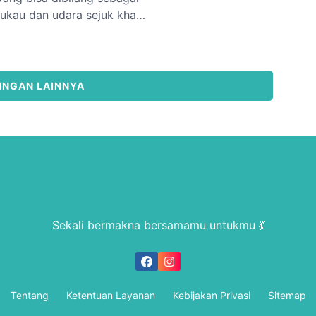
kau dan udara sejuk khas
agi mereka yang ingin
 pikuk kota. Berikut adalah
INGAN LAINNYA
Sekali bermakna bersamamu untukmu 💃
Tentang
Ketentuan Layanan
Kebijakan Privasi
Sitemap