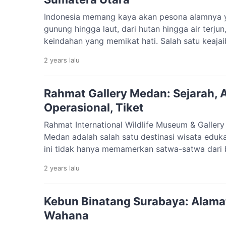
Indonesia memang kaya akan pesona alamnya 
gunung hingga laut, dari hutan hingga air ter
keindahan yang memikat hati. Salah satu keaj
belum banyak dikenal adalah Air Terjun Sipiso-p
2 years
lalu
Kabupaten Karo, Sumatera Utara. Air terjun in
pemandangan yang luar biasa, tetapi juga […]
Rahmat Gallery Medan: Sejarah, 
Operasional, Tiket
Rahmat International Wildlife Museum & Gallery
Medan adalah salah satu destinasi wisata eduk
ini tidak hanya memamerkan satwa-satwa dari 
tetapi juga memberikan wawasan mengenai pen
2 years
lalu
Dengan konsep yang menggabungkan edukasi d
cocok untuk semua kalangan usia, mulai dari a
Kebun Binatang Surabaya: Alamat
Wahana