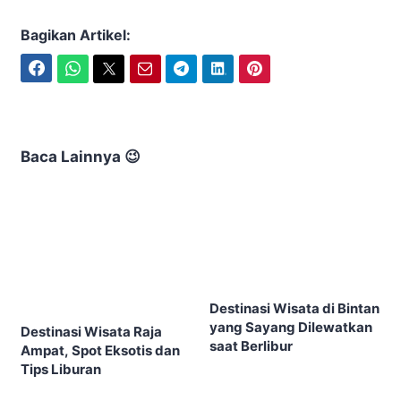
Bagikan Artikel:
Facebook
WhatsApp
Twitter
Email
Telegram
LinkedIn
Pinterest
Baca Lainnya 😉
Destinasi Wisata di Bintan
yang Sayang Dilewatkan
Destinasi Wisata Raja
saat Berlibur
Ampat, Spot Eksotis dan
Tips Liburan