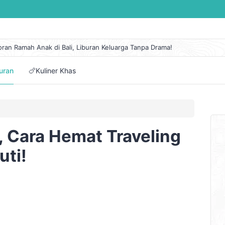
oran Ramah Anak di Bali, Liburan Keluarga Tanpa Drama!
 Lengkap Kapal Pelni KM Sirimau Maret 2026
n Eksotis di Pantai Cipanarikan, Permata Tersembunyi Ujung Genteng
buran
🍗Kuliner Khas
embuat Itinerary Perjalanan Mudah dan Pilihan Aplikasinya
tai di Jawa Tengah dengan Panorama Alam Terindah
 Cara Hemat Traveling
uti!