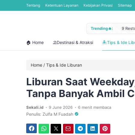
Tentang
Ketentuan Layanan
Kebijakan Privasi
Sitemap
Trending🔥:
9 Rest
Jadwal
Libura
🏠 Home
⛱️Destinasi & Atraksi
🏝️Tips & Ide Li
Cara M
12 Pan
Home
/
Tips & Ide Liburan
Liburan Saat Weekday,
Tanpa Banyak Ambil C
.
.
Sekali.id
9 June 2026
6 menit membaca
Penulis: Zulfa M Fuadah
Facebook
WhatsApp
Twitter
Email
Telegram
LinkedIn
Pinterest