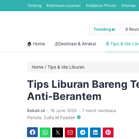
Tentang
Ketentuan Layanan
Kebijakan Privasi
Sitemap
Trending🔥:
9 Rest
Jadwal
Libura
🏠 Home
⛱️Destinasi & Atraksi
🏝️Tips & Ide Li
Cara M
12 Pan
Home
/
Tips & Ide Liburan
Tips Liburan Bareng T
Anti-Berantem
.
.
Sekali.id
16 June 2026
7 menit membaca
Penulis: Zulfa M Fuadah
Facebook
WhatsApp
Twitter
Email
Telegram
LinkedIn
Pinterest