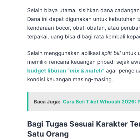
Selain biaya utama, sisihkan dana cadangan 
Dana ini dapat digunakan untuk kebutuhan t
kendaraan bocor, obat-obatan, atau peruba
terpakai, uang bisa dibagi rata kembali kepa
Selain menggunakan aplikasi
split bill
untuk u
memiliki rencana keuangan pribadi sejak awal
budget liburan “
mix & match
“
agar pengelua
kondisi keuangan masing-masing.
Baca Juga:
Cara Beli Tiket Whoosh 2026: 
Bagi Tugas Sesuai Karakter T
Satu Orang