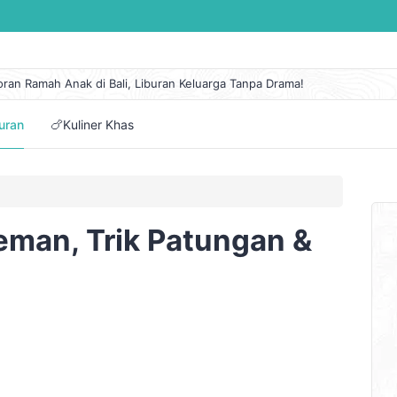
oran Ramah Anak di Bali, Liburan Keluarga Tanpa Drama!
 Lengkap Kapal Pelni KM Sirimau Maret 2026
n Eksotis di Pantai Cipanarikan, Permata Tersembunyi Ujung Genteng
buran
🍗Kuliner Khas
embuat Itinerary Perjalanan Mudah dan Pilihan Aplikasinya
tai di Jawa Tengah dengan Panorama Alam Terindah
eman, Trik Patungan &